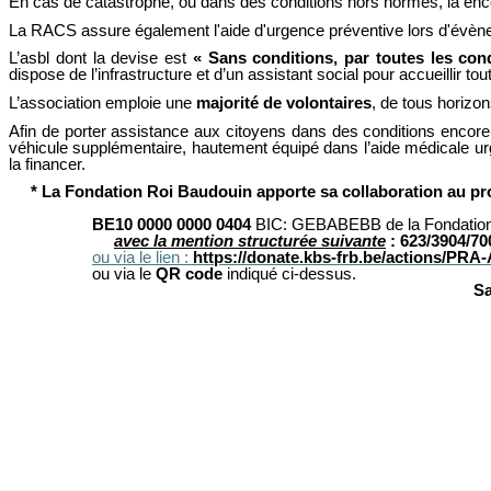
En cas de catastrophe, ou dans des conditions hors normes, là enco
La RACS assure également l'aide d'urgence préventive lors d'évène
L’asbl dont la devise est
« Sans conditions, par toutes les con
dispose de l’infrastructure et d’un assistant social pour accueillir
L’association emploie une
majorité de volontaires
, de tous horizo
Afin de porter assistance aux citoyens dans des conditions encore 
véhicule supplémentaire, hautement équipé dans l’aide médicale u
la financer.
* La Fondation Roi Baudouin apporte sa collaboration au pr
BE10 0000 0000 0404
BIC: GEBABEBB de la Fondation
avec la mention structurée suivante
: 623/3904/70
ou via le lien :
https://donate.kbs-frb.be/actions/PR
ou via le
QR code
indiqué ci-dessus.
Sa