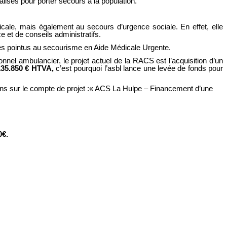
isés pour porter secours à la population.
ale, mais également au secours d’urgence sociale. En effet, elle
e et de conseils administratifs.
ges pointus au secourisme en Aide Médicale Urgente.
nel ambulancier, le projet actuel de la RACS est l’acquisition d’un
135.850 € HTVA,
c’est pourquoi l’asbl lance une levée de fonds pour
 dons sur le compte de projet :« ACS La Hulpe – Financement d’une
0€.