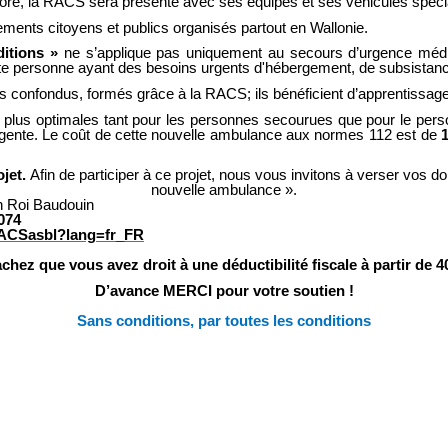
re, la RACS sera présente avec ses équipes et ses véhicules spécial
ments citoyens et publics organisés partout en Wallonie.
ditions »
ne s’applique pas uniquement au secours d’urgence médic
 toute personne ayant des besoins urgents d'hébergement, de subsistanc
ns confondus, formés grâce à la RACS; ils bénéficient d’apprentissa
plus optimales tant pour les personnes secourues que pour le person
rgente. Le coût de cette nouvelle ambulance aux normes 112 est de
ojet.
Afin de participer à ce projet, nous vous invitons à verser vos
nouvelle ambulance ».
 Roi Baudouin
074
A-ACSasbl?lang=fr_FR
chez que vous avez droit à une déductibilité fiscale à partir de 4
D’avance MERCI pour votre soutien !
Sans conditions, par toutes les conditions