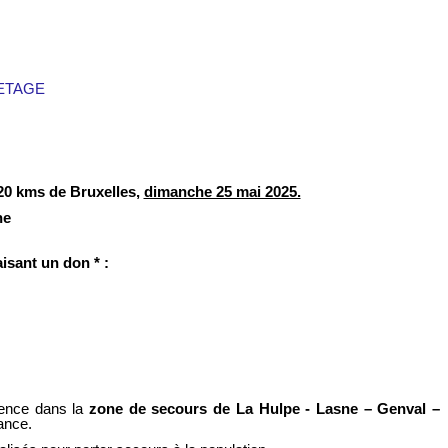
TAGE
20 kms de Bruxelles,
dimanche 25 mai 2025.
ne
isant un don * :
gence dans la
zone de secours de La Hulpe - Lasne – Genval –
ance.